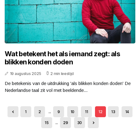
Wat betekent het als iemand zegt: als
blikken konden doden
19 augustus 2025
2 min leestijd
De betekenis van de uitdrukking 'als blikken konden doden' De
Nederlandse taal zit vol met beeldende...
1
2
...
9
10
11
12
13
14
15
...
29
30