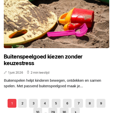
Buitenspeelgoed kiezen zonder
keuzestress
1 juni 2026
2 min leestijd
Buitenspelen helpt kinderen bewegen, ontdekken en samen
spelen. Met passend buitenspeelgoed maak je...
1
2
3
4
5
6
7
8
9
10
...
29
30