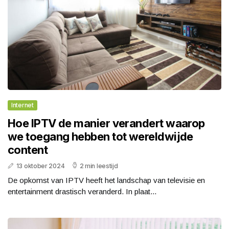
Internet
Hoe IPTV de manier verandert waarop
we toegang hebben tot wereldwijde
content
13 oktober 2024
2 min leestijd
De opkomst van IPTV heeft het landschap van televisie en
entertainment drastisch veranderd. In plaat...