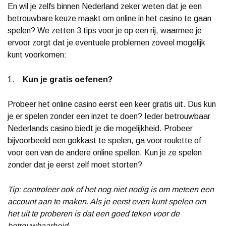
En wil je zelfs binnen Nederland zeker weten dat je een
betrouwbare keuze maakt om online in het casino te gaan
spelen? We zetten 3 tips voor je op een rij, waarmee je
ervoor zorgt dat je eventuele problemen zoveel mogelijk
kunt voorkomen:
1.
Kun je gratis oefenen?
Probeer het online casino eerst een keer gratis uit. Dus kun
je er spelen zonder een inzet te doen? Ieder betrouwbaar
Nederlands casino biedt je die mogelijkheid. Probeer
bijvoorbeeld een gokkast te spelen, ga voor roulette of
voor een van de andere online spellen. Kun je ze spelen
zonder dat je eerst zelf moet storten?
Tip: controleer ook of het nog niet nodig is om meteen een
account aan te maken. Als je eerst even kunt spelen om
het uit te proberen is dat een goed teken voor de
betrouwbaarheid.