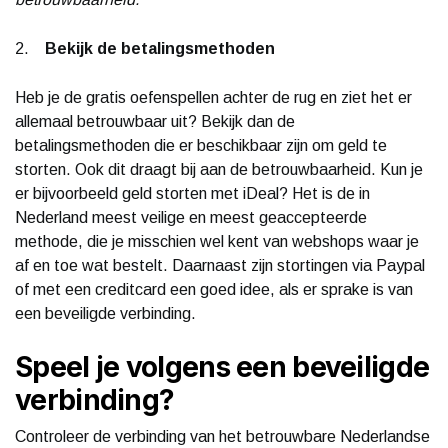
2.
Bekijk de betalingsmethoden
Heb je de gratis oefenspellen achter de rug en ziet het er
allemaal betrouwbaar uit? Bekijk dan de
betalingsmethoden die er beschikbaar zijn om geld te
storten. Ook dit draagt bij aan de betrouwbaarheid. Kun je
er bijvoorbeeld geld storten met iDeal? Het is de in
Nederland meest veilige en meest geaccepteerde
methode, die je misschien wel kent van webshops waar je
af en toe wat bestelt. Daarnaast zijn stortingen via Paypal
of met een creditcard een goed idee, als er sprake is van
een beveiligde verbinding.
Speel je volgens een beveiligde
verbinding?
Controleer de verbinding van het betrouwbare Nederlandse