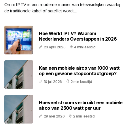
Omni IPTV is een moderne manier van televisiekijken waarbij
de traditionele kabel of satelliet wordt...
Hoe Werkt IPTV? Waarom
Nederlanders Overstappen in 2026
23 april 2026
4 min leestijd
Kan een mobiele airco van 1000 watt
op een gewone stopcontactgroep?
10 juli 2026
2 min leestijd
Hoeveel stroom verbruikt een mobiele
airco van 2500 watt per uur
29 mei 2026
2 min leestijd