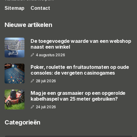
Sitemap
Contact
Nieuwe artikelen
De toegevoegde waarde van een webshop
naast een winkel
4 augustus 2026
Poker, roulette en fruitautomaten op oude
consoles: de vergeten casinogames
28 juli 2026
Mag je een grasmaaier op een opgerolde
kabelhaspel van 25 meter gebruiken?
24 juli 2026
Categorieën