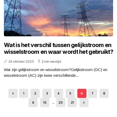
Wat is het verschil tussen gelijkstroom en
wisselstroom en waar wordt het gebruikt?
24 oktober 2025
2 min leestijd
Wat zijn gelijkstroom en wisselstroom?Gelijkstroom (DC) en
wisselstroom (AC) zijn twee verschillende...
1
2
3
4
5
6
7
8
9
10
...
20
21