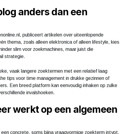
blog anders dan een
online.nl, publiceert artikelen over uiteenlopende
n thema, zoals alleen elektronica of alleen lifestyle, kies
t minder slim voor zoekmachines, maar juist die
il strategie.
ieke, vaak langere zoektermen met een relatief laag
he tips voor time management in drukke gezinnen of
nners. Een breed platform kan eenvoudig inhaken op zulke
verschillende invalshoeken.
eer werkt op een algemeen
 een concrete, soms bijna vraagvormige zoekterm intypt.