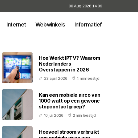
08 Aug 2026 14:06
Internet
Webwinkels
Informatief
Hoe Werkt IPTV? Waarom
Nederlanders
Overstappen in 2026
23 april 2026
4 min leestijd
Kan een mobiele airco van
1000 watt op een gewone
stopcontactgroep?
10 juli 2026
2 min leestijd
Hoeveel stroom verbruikt
een mobiele airco van