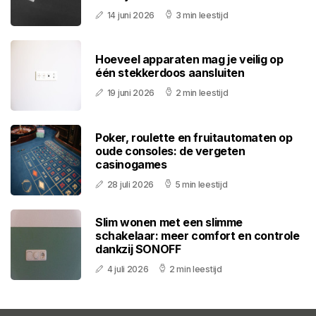
14 juni 2026
3 min leestijd
Hoeveel apparaten mag je veilig op
één stekkerdoos aansluiten
19 juni 2026
2 min leestijd
Poker, roulette en fruitautomaten op
oude consoles: de vergeten
casinogames
28 juli 2026
5 min leestijd
Slim wonen met een slimme
schakelaar: meer comfort en controle
dankzij SONOFF
4 juli 2026
2 min leestijd