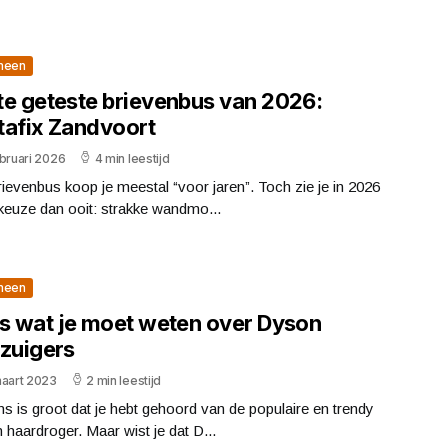
meen
te geteste brievenbus van 2026:
tafix Zandvoort
bruari 2026
4 min leestijd
ievenbus koop je meestal “voor jaren”. Toch zie je in 2026
keuze dan ooit: strakke wandmo...
meen
es wat je moet weten over Dyson
fzuigers
maart 2023
2 min leestijd
s is groot dat je hebt gehoord van de populaire en trendy
haardroger. Maar wist je dat D...