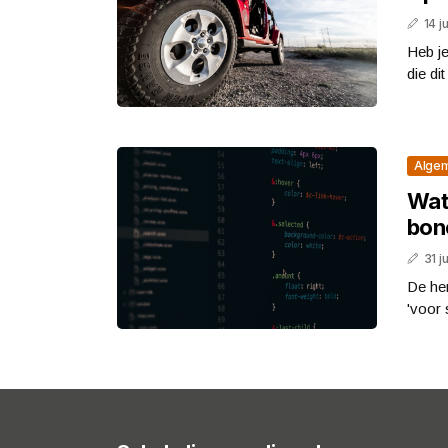
14 j
Heb je
die di
Alge
Wat
bon
31 j
De he
'voor