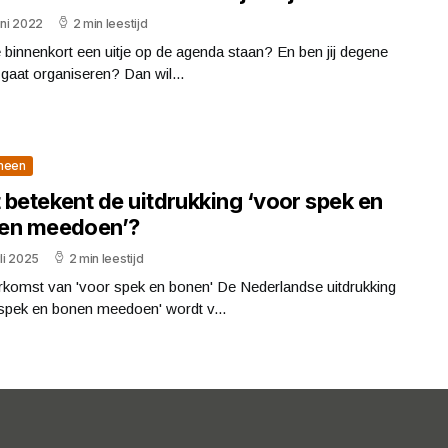
uni 2022
2 min leestijd
 binnenkort een uitje op de agenda staan? En ben jij degene
t gaat organiseren? Dan wil...
meen
 betekent de uitdrukking ‘voor spek en
en meedoen’?
uli 2025
2 min leestijd
rkomst van 'voor spek en bonen' De Nederlandse uitdrukking
 spek en bonen meedoen' wordt v...