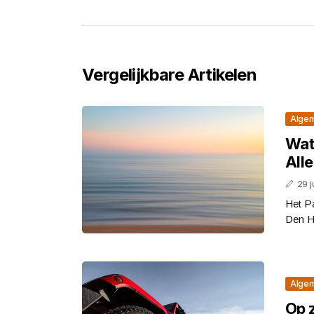
Vergelijkbare Artikelen
Alge
Wat
Alle
29 j
Het P
Den H
Alge
Op z