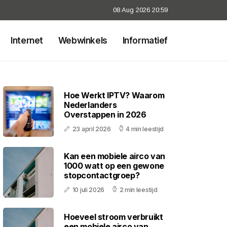
08 Aug 2026 20:59
Internet
Webwinkels
Informatief
Hoe Werkt IPTV? Waarom
Nederlanders
Overstappen in 2026
23 april 2026
4 min leestijd
Kan een mobiele airco van
1000 watt op een gewone
stopcontactgroep?
10 juli 2026
2 min leestijd
Hoeveel stroom verbruikt
een mobiele airco van