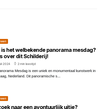
meen
 is het welbekende panorama mesdag?
s over dit Schilderij!
uli 2024
2 min leestijd
anorama Mesdag is een uniek en monumentaal kunstwerk in
aag, Nederland. Dit panoramische s...
meen
oek naar een avontuurlijk uitje?