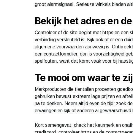
groot alarmsignaal. Serieuze winkels bieden alt
Bekijk het adres en de 
Controleer of de site begint met https en een s
verbinding versleuteld is. Kijk ook of er een 
algemene voorwaarden aanwezig is. Ontbreekt e
een contactformulier, dan is voorzichtigheid g
spelfouten, want dat komt vaak voor bij haast
Te mooi om waar te zi
Merkproducten die tientallen procenten goedkope
gebruiken bewust extreem lage prijzen en aftell
na te denken. Neem altijd even de tijd: zoek d
ervaringen en kijk of anderen al gewaarschuwd
Kort samengevat: check het keurmerk en onafha
creditcard, controleer https en de contactgege