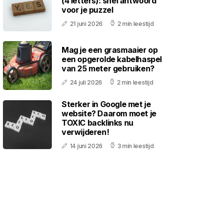
(4 letters): snel antwoord
voor je puzzel
21 juni 2026
2 min leestijd
Mag je een grasmaaier op
een opgerolde kabelhaspel
van 25 meter gebruiken?
24 juli 2026
2 min leestijd
Sterker in Google met je
website? Daarom moet je
TOXIC backlinks nu
verwijderen!
14 juni 2026
3 min leestijd