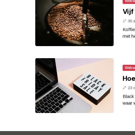
Webw
Vijf
30 
Koffie
met he
Webw
Hoe
23 
Black 
waar w