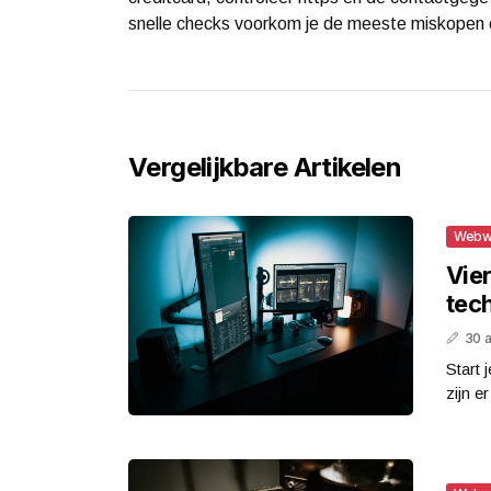
snelle checks voorkom je de meeste miskopen en
Vergelijkbare Artikelen
Webw
Vie
tec
30 
Start 
zijn e