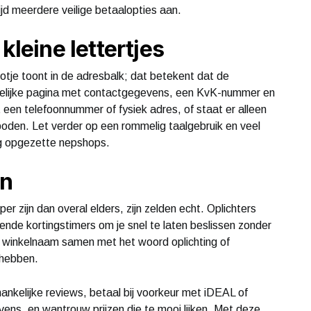
ijd meerdere veilige betaalopties aan.
kleine lettertjes
lotje toont in de adresbalk; dat betekent dat de
duidelijke pagina met contactgegevens, een KvK-nummer en
en telefoonnummer of fysiek adres, of staat er alleen
eboden. Let verder op een rommelig taalgebruik en veel
ig opgezette nepshops.
jn
r zijn dan overal elders, zijn zelden echt. Oplichters
ende kortingstimers om je snel te laten beslissen zonder
e winkelnaam samen met het woord oplichting of
 hebben.
nkelijke reviews, betaal bij voorkeur met iDEAL of
vens, en wantrouw prijzen die te mooi lijken. Met deze