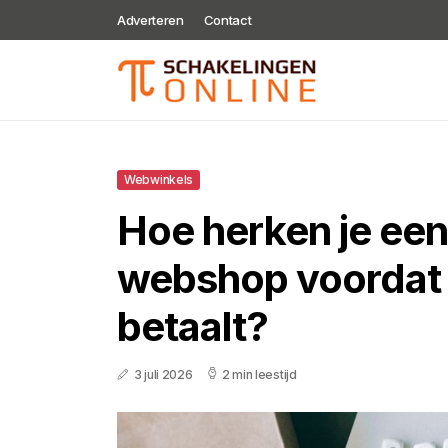
Adverteren
Contact
Webwinkels
Hoe herken je ee
webshop voordat j
betaalt?
3 juli 2026
2 min leestijd