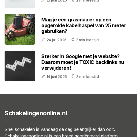
21 juni 2026
2 min leestijd
Mag je een grasmaaier op een
opgerolde kabelhaspel van 25 meter
gebruiken?
24 juli 2026
2 min leestijd
Sterker in Google met je website?
Daarom moet je TOXIC backlinks nu
verwijderen!
14 juni 2026
3 min leestijd
Schakelingenonline.nl
Snel schakelen is vandaag de dag belangrijker dan ooit.
Schakelingenonline.nl is een breed georiënteerd platform