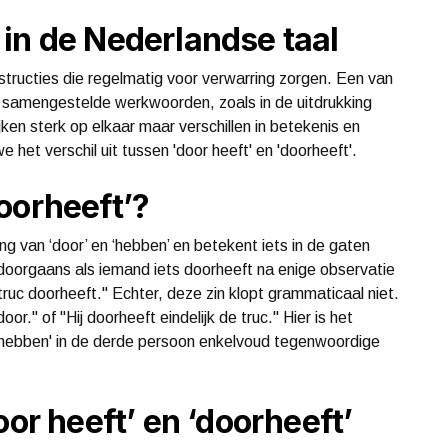
in de Nederlandse taal
tructies die regelmatig voor verwarring zorgen. Een van
n samengestelde werkwoorden, zoals in de uitdrukking
jken sterk op elkaar maar verschillen in betekenis en
 het verschil uit tussen 'door heeft' en 'doorheeft'.
oorheeft’?
g van ‘door’ en ‘hebben’ en betekent iets in de gaten
 doorgaans als iemand iets doorheeft na enige observatie
e truc doorheeft." Echter, deze zin klopt grammaticaal niet.
oor." of "Hij doorheeft eindelijk de truc." Hier is het
rhebben' in de derde persoon enkelvoud tegenwoordige
oor heeft’ en ‘doorheeft’