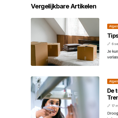
Vergelijkbare Artikelen
Alge
Tips
6 s
Je kun
verlate
Alge
De 
Tre
17 
Droogt