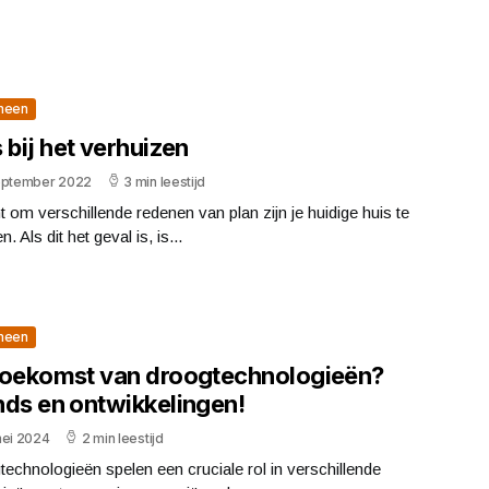
meen
 bij het verhuizen
eptember 2022
3 min leestijd
t om verschillende redenen van plan zijn je huidige huis te
n. Als dit het geval is, is...
meen
toekomst van droogtechnologieën?
nds en ontwikkelingen!
mei 2024
2 min leestijd
echnologieën spelen een cruciale rol in verschillende