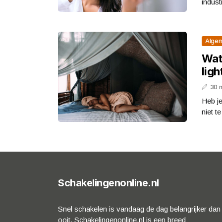
indust
Alge
Wat
ligh
30 
Heb je
niet te
Schakelingenonline.nl
Snel schakelen is vandaag de dag belangrijker dan
ooit. Schakelingenonline.nl is een breed