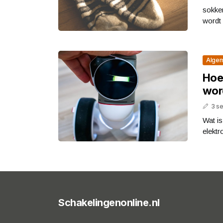
sokken
wordt 
Alge
Hoe
wor
3 s
Wat i
elektr
Schakelingenonline.nl