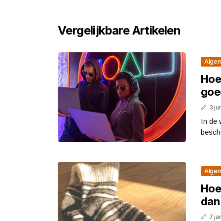
Vergelijkbare Artikelen
Alge
Hoe
goe
3 ju
In de 
besche
Alge
Hoe
dan
7 ja