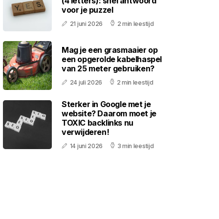
(4 letters): snel antwoord
voor je puzzel
21 juni 2026
2 min leestijd
Mag je een grasmaaier op
een opgerolde kabelhaspel
van 25 meter gebruiken?
24 juli 2026
2 min leestijd
Sterker in Google met je
website? Daarom moet je
TOXIC backlinks nu
verwijderen!
14 juni 2026
3 min leestijd