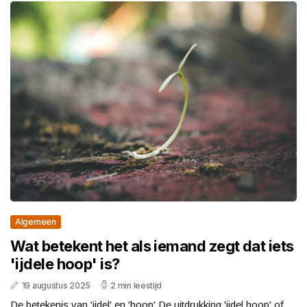
Algemeen
Wat betekent het als iemand zegt dat iets
'ijdele hoop' is?
19 augustus 2025
2 min leestijd
De betekenis van 'ijdel' en 'hoop' De uitdrukking 'ijdel hoop' of