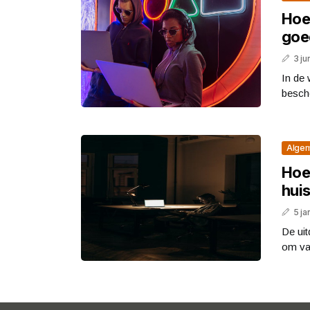
Hoe
goe
3 ju
In de 
besche
Alge
Hoe 
huis
5 ja
De ui
om van