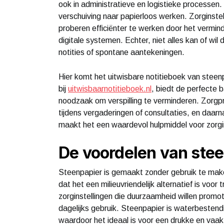
ook in administratieve en logistieke processen.
verschuiving naar papierloos werken. Zorginste
proberen efficiënter te werken door het vermin
digitale systemen. Echter, niet alles kan of wil
notities of spontane aantekeningen.
Hier komt het uitwisbare notitieboek van steenpa
bij
uitwisbaarnotitieboek.nl
, biedt de perfecte 
noodzaak om verspilling te verminderen. Zorg
tijdens vergaderingen of consultaties, en daar
maakt het een waardevol hulpmiddel voor zorgin
De voordelen van stee
Steenpapier is gemaakt zonder gebruik te mak
dat het een milieuvriendelijk alternatief is voor
zorginstellingen die duurzaamheid willen prom
dagelijks gebruik. Steenpapier is waterbestendi
waardoor het ideaal is voor een drukke en vaa