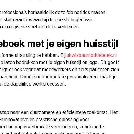
rofessionals herhaaldelijk dezelfde notities maken,
t sluit naadloos aan bij de doelstellingen van
n ecologische voetafdruk te verkleinen.
eboek met je eigen huisstijl
niforme uitstraling te hebben. Bij
uitwisbaarnotitieboek.nl
e laten bedrukken met je eigen huisstijl en logo. Dit geeft
 zorgt er ook voor dat medewerkers en zelfs patiënten zien
aamheid. Door je notitieboek te personaliseren, maak je
an de dagelijkse werkprocessen.
e stap naar een duurzamere en efficiëntere toekomst. Het
en innovatieve en praktische oplossing voor
 om hun papierverbruik te verminderen, zonder in te
 om het notitieboek te personaliseren met je logo en