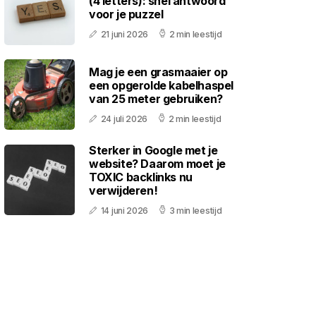
(4 letters): snel antwoord
voor je puzzel
21 juni 2026
2 min leestijd
Mag je een grasmaaier op
een opgerolde kabelhaspel
van 25 meter gebruiken?
24 juli 2026
2 min leestijd
Sterker in Google met je
website? Daarom moet je
TOXIC backlinks nu
verwijderen!
14 juni 2026
3 min leestijd