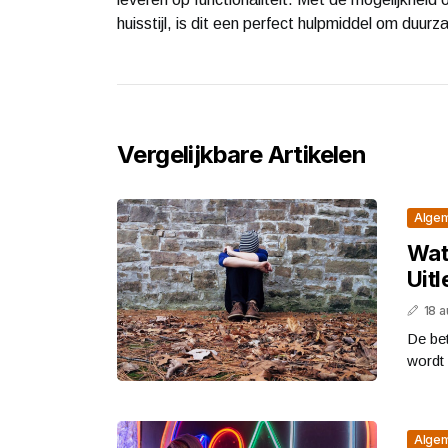
huisstijl, is dit een perfect hulpmiddel om duur
Vergelijkbare Artikelen
Alge
Wat
Uit
18 
De be
wordt
Alge