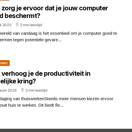
 zorg je ervoor dat je jouw computer
d beschermt?
ni 2025
2 min leestijd
wereld van vandaag is het essentieel om je computer goed te
rmen tegen potentiële gevare...
meen
verhoog je de productiviteit in
elijke kring?
nuari 2026
2 min leestijd
tdaging van thuiswerkenSteeds meer mensen kiezen ervoor
uit huis te werken. Dit biedt fle...