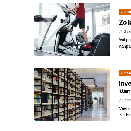
Alge
Zo k
2 s
Wil ji
aanpa
Alge
Inve
Van
7 o
Veel i
zelde