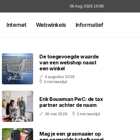
06 Aug 2026 10:08
Internet
Webwinkels
Informatief
De toegevoegde waarde
van een webshop naast
een winkel
4 augustus 2026
2 min leestijd
Erik Bouwman PwC: de tax
partner achter de naam
26 mei 2026
2 min leestijd
Mag je een grasmaaier op
een opgerolde kabelhaspel