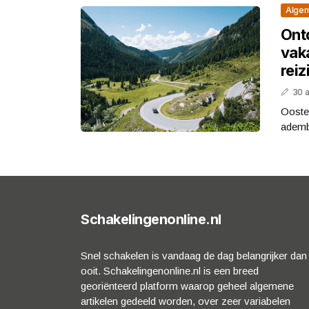
Alge
Ont
vak
reiz
30 
Oosten
ademb
Schakelingenonline.nl
Snel schakelen is vandaag de dag belangrijker dan
ooit. Schakelingenonline.nl is een breed
georiënteerd platform waarop geheel algemene
artikelen gedeeld worden, over zeer variabelen