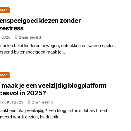
meen
tenspeelgoed kiezen zonder
zestress
ni 2026
2 min leestijd
nspelen helpt kinderen bewegen, ontdekken en samen spelen.
assend buitenspeelgoed maak je...
meen
 maak je een veelzijdig blogplatform
cesvol in 2025?
augustus 2025
2 min leestijd
akt een blog veelzijdig? Een blogplatform dat als breed
nteerd wordt gezien, biedt artik...