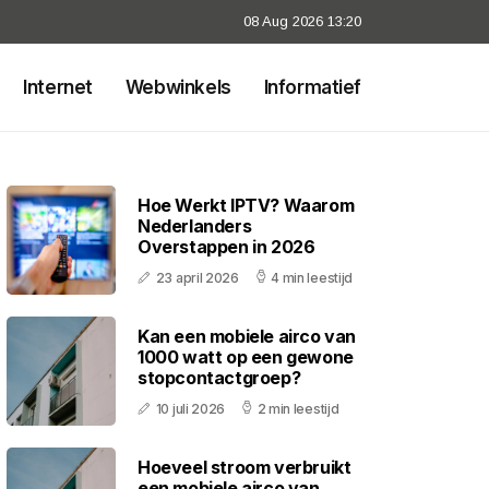
08 Aug 2026 13:20
Internet
Webwinkels
Informatief
Hoe Werkt IPTV? Waarom
Nederlanders
Overstappen in 2026
23 april 2026
4 min leestijd
Kan een mobiele airco van
1000 watt op een gewone
stopcontactgroep?
10 juli 2026
2 min leestijd
Hoeveel stroom verbruikt
een mobiele airco van