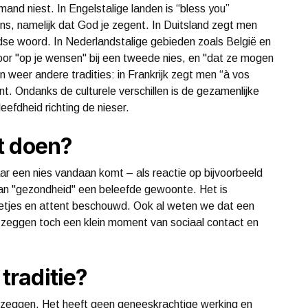
mand niest. In Engelstalige landen is “bless you”
wens, namelijk dat God je zegent. In Duitsland zegt men
dse woord. In Nederlandstalige gebieden zoals België en
or "op je wensen" bij een tweede nies, en "dat ze mogen
 weer andere tradities: in Frankrijk zegt men “à vos
nt. Ondanks de culturele verschillen is de gezamenlijke
efdheid richting de nieser.
t doen?
 een nies vandaan komt – als reactie op bijvoorbeeld
n van "gezondheid" een beleefde gewoonte. Het is
 netjes en attent beschouwd. Ook al weten we dat een
” zeggen toch een klein moment van sociaal contact en
 traditie?
 zeggen. Het heeft geen geneeskrachtige werking en