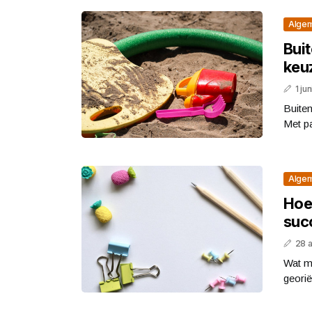
Alge
Bui
keu
1 ju
Buite
Met p
Alge
Hoe
suc
28 
Wat ma
georië