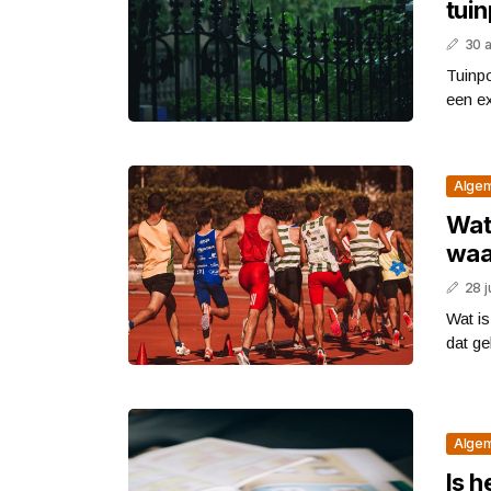
tui
30 
Tuinpo
een ex
Alge
Wat 
waa
28 j
Wat is
dat ge
Alge
Is h