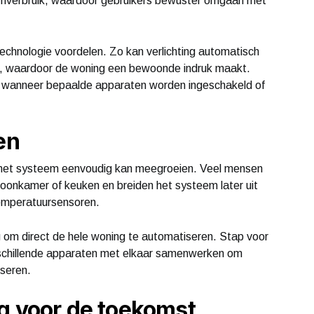
oomverbruik, waardoor gebruikers bewuster omgaan met
technologie voordelen. Zo kan verlichting automatisch
nt, waardoor de woning een bewoonde indruk maakt.
 wanneer bepaalde apparaten worden ingeschakeld of
en
het systeem eenvoudig kan meegroeien. Veel mensen
oonkamer of keuken en breiden het systeem later uit
emperatuursensoren.
g om direct de hele woning te automatiseren. Stap voor
schillende apparaten met elkaar samenwerken om
iseren.
g voor de toekomst