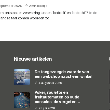
september 2025
2 min leestijd
 ontstaat er verwarring tussen 'bedoelt' en 'bedoeld'? In de
landse taal komen woorden zo...
Nieuwe artikelen
De toegevoegde waarde van
een webshop naast een winkel
4 augustus 2026
Poker, roulette en
fruitautomaten op oude
consoles: de vergeten
casinogames
28 juli 2026