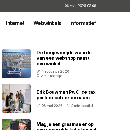
06 Aug 2026 02:08
Internet
Webwinkels
Informatief
De toegevoegde waarde
van een webshop naast
een winkel
4 augustus 2026
2 min leestijd
Erik Bouwman PwC: de tax
partner achter de naam
26 mei 2026
2 min leestijd
Mag je een grasmaaier op
een opgerolde kabelhaspel