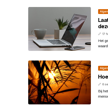
Alge
Laat
dez
17 f
Het g
waarde
Alge
Hoe
6 s
Bij he
mense