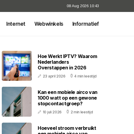
08 Aug 2026 10:43
Internet
Webwinkels
Informatief
Hoe Werkt IPTV? Waarom
Nederlanders
Overstappen in 2026
23 april 2026
4 min leestijd
Kan een mobiele airco van
1000 watt op een gewone
stopcontactgroep?
10 juli 2026
2 min leestijd
Hoeveel stroom verbruikt
een mobiele airco van