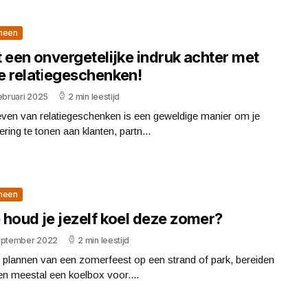
meen
 een onvergetelijke indruk achter met
e relatiegeschenken!
ebruari 2025
2 min leestijd
even van relatiegeschenken is een geweldige manier om je
ring te tonen aan klanten, partn...
meen
 houd je jezelf koel deze zomer?
eptember 2022
2 min leestijd
t plannen van een zomerfeest op een strand of park, bereiden
n meestal een koelbox voor....