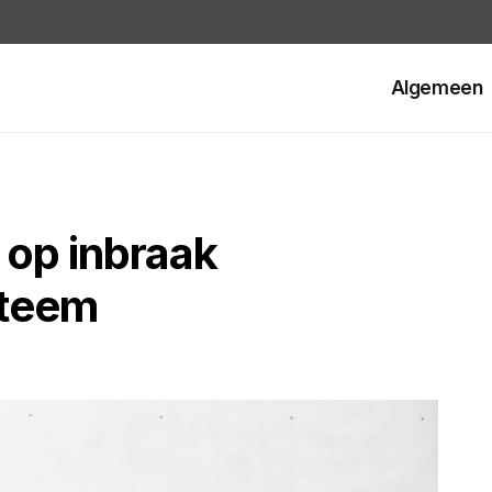
Algemeen
o op inbraak
steem