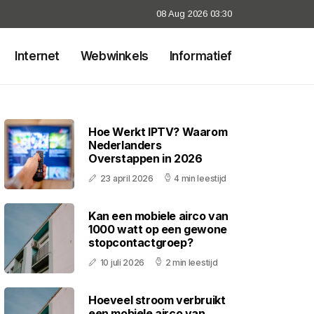
08 Aug 2026 03:30
Internet
Webwinkels
Informatief
Hoe Werkt IPTV? Waarom
Nederlanders
Overstappen in 2026
23 april 2026
4 min leestijd
Kan een mobiele airco van
1000 watt op een gewone
stopcontactgroep?
10 juli 2026
2 min leestijd
Hoeveel stroom verbruikt
een mobiele airco van