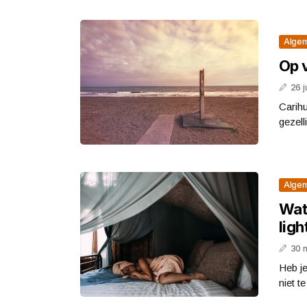
Alge
Op 
26 j
Carihu
gezell
Alge
Wat
ligh
30 
Heb je
niet te