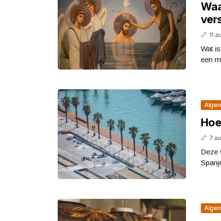
Waa
vers
11 
Wat i
een my
Alge
Hoe 
7 a
Deze w
Spanje
Alge