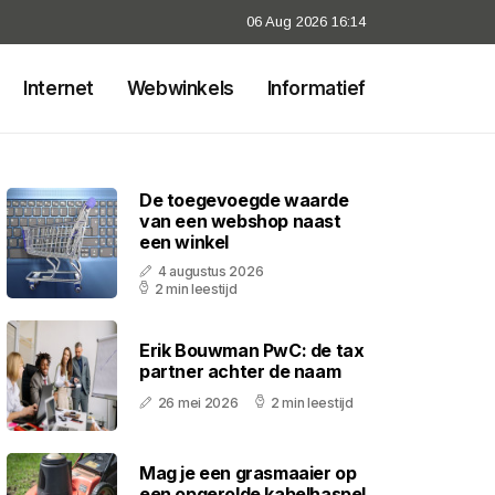
06 Aug 2026 16:14
Internet
Webwinkels
Informatief
De toegevoegde waarde
van een webshop naast
een winkel
4 augustus 2026
2 min leestijd
Erik Bouwman PwC: de tax
partner achter de naam
26 mei 2026
2 min leestijd
Mag je een grasmaaier op
een opgerolde kabelhaspel