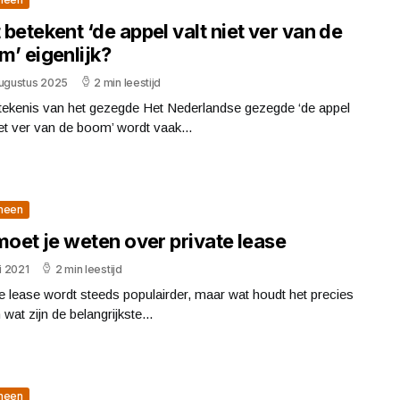
betekent ‘de appel valt niet ver van de
m’ eigenlijk?
augustus 2025
2 min leestijd
tekenis van het gezegde Het Nederlandse gezegde ‘de appel
iet ver van de boom’ wordt vaak...
meen
moet je weten over private lease
ni 2021
2 min leestijd
e lease wordt steeds populairder, maar wat houdt het precies
 wat zijn de belangrijkste...
meen