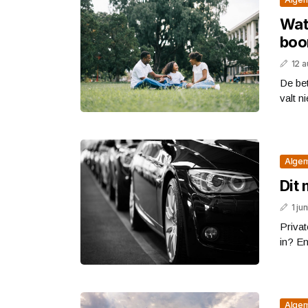
Wat 
boo
12 
De be
valt n
Alge
Dit 
1 ju
Privat
in? En
Alge