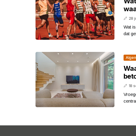
Wat 
waa
28 j
Wat is
dat ge
Alge
Waa
bet
18 
Vroeg
centra