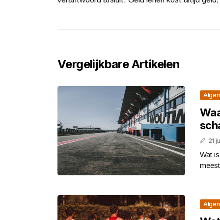
Vergelijkbare Artikelen
Alge
Waa
sch
21 j
Wat is
meest 
Alge