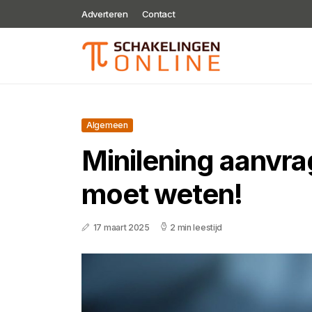
Adverteren
Contact
Algemeen
Minilening aanvra
moet weten!
17 maart 2025
2 min leestijd