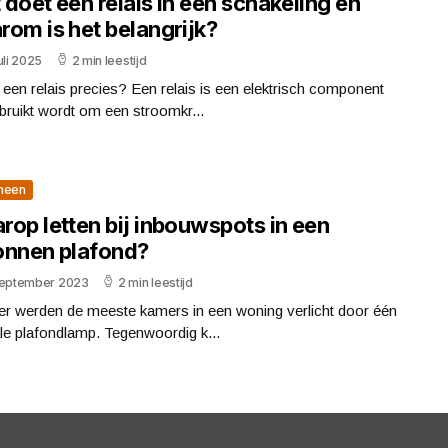
doet een relais in een schakeling en
rom is het belangrijk?
uli 2025
2 min leestijd
 een relais precies? Een relais is een elektrisch component
bruikt wordt om een stroomkr...
meen
rop letten bij inbouwspots in een
onnen plafond?
september 2023
2 min leestijd
er werden de meeste kamers in een woning verlicht door één
le plafondlamp. Tegenwoordig k...