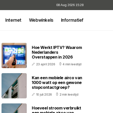
08 Aug 2026 15:28
Internet
Webwinkels
Informatief
Hoe Werkt IPTV? Waarom
Nederlanders
Overstappen in 2026
23 april 2026
4 min leestijd
Kan een mobiele airco van
1000 watt op een gewone
stopcontactgroep?
10 juli 2026
2 min leestijd
Hoeveel stroom verbruikt
een mobiele airco van