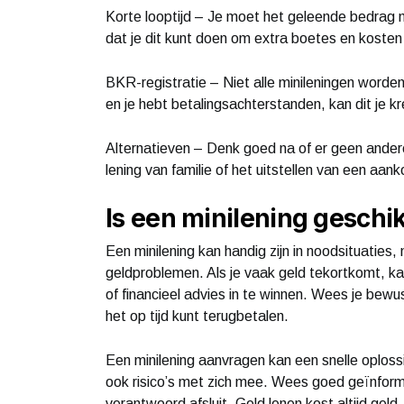
Korte looptijd – Je moet het geleende bedrag 
dat je dit kunt doen om extra boetes en koste
BKR-registratie – Niet alle minileningen worde
en je hebt betalingsachterstanden, kan dit je 
Alternatieven – Denk goed na of er geen andere 
lening van familie of het uitstellen van een aan
Is een minilening geschik
Een minilening kan handig zijn in noodsituaties,
geldproblemen. Als je vaak geld tekortkomt, kan
of financieel advies in te winnen. Wees je bewust
het op tijd kunt terugbetalen.
Een minilening aanvragen kan een snelle oplossi
ook risico’s met zich mee. Wees goed geïnforme
verantwoord afsluit. Geld lenen kost altijd geld