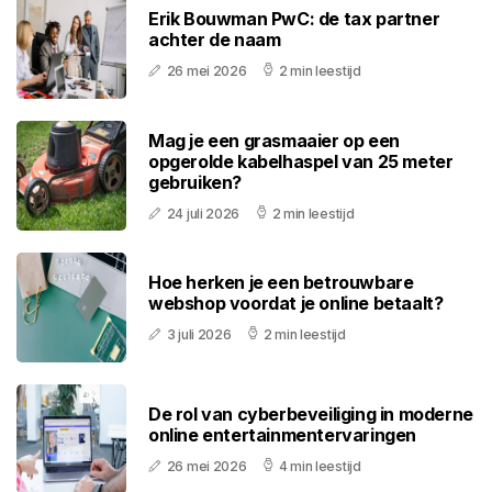
Erik Bouwman PwC: de tax partner
achter de naam
26 mei 2026
2 min leestijd
Mag je een grasmaaier op een
opgerolde kabelhaspel van 25 meter
gebruiken?
24 juli 2026
2 min leestijd
Hoe herken je een betrouwbare
webshop voordat je online betaalt?
3 juli 2026
2 min leestijd
De rol van cyberbeveiliging in moderne
online entertainmentervaringen
26 mei 2026
4 min leestijd