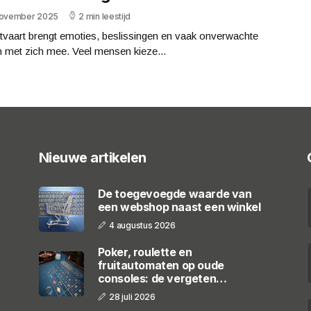
november 2025
2 min leestijd
tvaart brengt emoties, beslissingen en vaak onverwachte
 met zich mee. Veel mensen kieze...
Nieuwe artikelen
De toegevoegde waarde van
een webshop naast een winkel
4 augustus 2026
Poker, roulette en
fruitautomaten op oude
consoles: de vergeten
casinogames
28 juli 2026