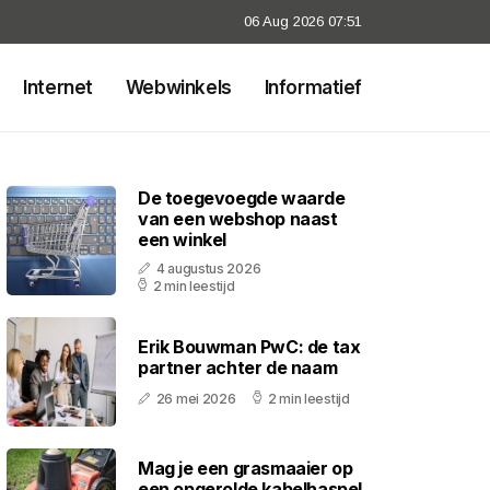
06 Aug 2026 07:51
Internet
Webwinkels
Informatief
De toegevoegde waarde
van een webshop naast
een winkel
4 augustus 2026
2 min leestijd
Erik Bouwman PwC: de tax
partner achter de naam
26 mei 2026
2 min leestijd
Mag je een grasmaaier op
een opgerolde kabelhaspel