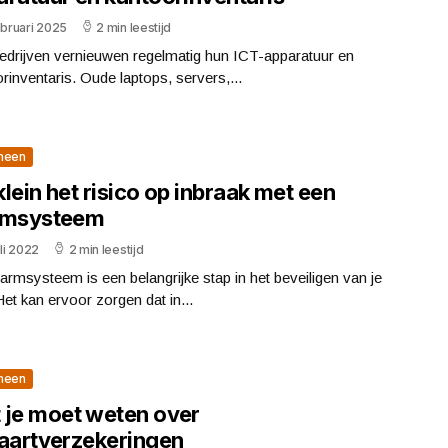
ebruari 2025
2 min leestijd
edrijven vernieuwen regelmatig hun ICT-apparatuur en
rinventaris. Oude laptops, servers,...
meen
lein het risico op inbraak met een
rmsysteem
uli 2022
2 min leestijd
armsysteem is een belangrijke stap in het beveiligen van je
Het kan ervoor zorgen dat in...
meen
 je moet weten over
vaartverzekeringen