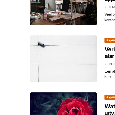
11 f
Veel b
kantoo
Alge
Verk
ala
13 j
Een al
huis. 
Alge
Wat
uit