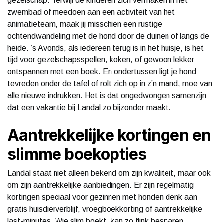
gezelschap. Terwijl de kinderen zich vermaken in het
zwembad of meedoen aan een activiteit van het
animatieteam, maak jij misschien een rustige
ochtendwandeling met de hond door de duinen of langs de
heide. ’s Avonds, als iedereen terug is in het huisje, is het
tijd voor gezelschapsspellen, koken, of gewoon lekker
ontspannen met een boek. En ondertussen ligt je hond
tevreden onder de tafel of rolt zich op in z’n mand, moe van
alle nieuwe indrukken. Het is dat ongedwongen samenzijn
dat een vakantie bij Landal zo bijzonder maakt.
Aantrekkelijke kortingen en
slimme boekopties
Landal staat niet alleen bekend om zijn kwaliteit, maar ook
om zijn aantrekkelijke aanbiedingen. Er zijn regelmatig
kortingen speciaal voor gezinnen met honden denk aan
gratis huisdierverblijf, vroegboekkorting of aantrekkelijke
last-minutes. Wie slim boekt, kan zo flink besparen.