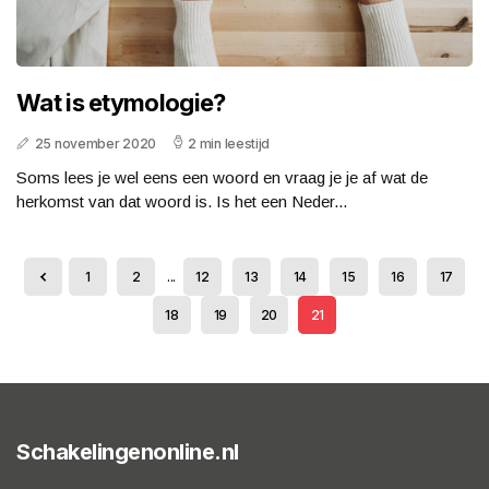
Wat is etymologie?
25 november 2020
2 min leestijd
Soms lees je wel eens een woord en vraag je je af wat de
herkomst van dat woord is. Is het een Neder...
1
2
...
12
13
14
15
16
17
18
19
20
21
Schakelingenonline.nl